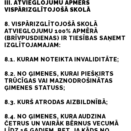
III. ATVIEGLOJUMU APMĒRS
VISPĀRIZGLĪTOJOŠĀ SKOLĀ
8. VISPĀRIZGLĪTOJOŠĀ SKOLĀ
ATVIEGLOJUMU 100% APMĒRĀ
(BRĪVPUSDIENAS) IR TIESĪBAS SAŅEMT
IZGLĪTOJAMAJAM:
8.1. KURAM NOTEIKTA INVALIDITĀTE;
8.2. NO ĢIMENES, KURAI PIEŠĶIRTS
TRŪCĪGAS VAI MAZNODROŠINĀTAS
ĢIMENES STATUSS;
8.3. KURŠ ATRODAS AIZBILDNĪBĀ;
8.4. NO ĢIMENES, KURA AUDZINA
ČETRUS UN VAIRĀK BĒRNUS VECUMĀ
LĪDZ 16 GADIEM, BET, JA KĀDS NO