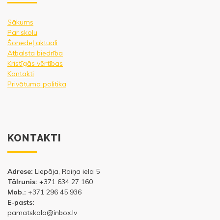
Sākums
Par skolu
Šonedēļ aktuāli
Atbalsta biedrība
Kristīgās vērtības
Kontakti
Privātuma politika
KONTAKTI
Adrese:
Liepāja, Raiņa iela 5
Tālrunis:
+371 634 27 160
Mob.:
+371 296 45 936
E-pasts:
pamatskola@inbox.lv