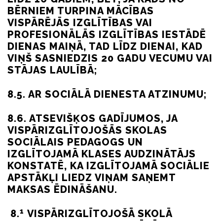
BĒRNIEM TURPINA MĀCĪBAS
VISPĀRĒJĀS IZGLĪTĪBAS VAI
PROFESIONĀLĀS IZGLĪTĪBAS IESTĀDĒ
DIENAS MAIŅĀ, TAD LĪDZ DIENAI, KAD
VIŅŠ SASNIEDZIS 20 GADU VECUMU VAI
STĀJAS LAULĪBĀ;
8.5. AR SOCIĀLĀ DIENESTA ATZINUMU;
8.6. ATSEVIŠĶOS GADĪJUMOS, JA
VISPĀRIZGLĪTOJOŠĀS SKOLAS
SOCIĀLAIS PEDAGOGS UN
IZGLĪTOJAMĀ KLASES AUDZINĀTĀJS
KONSTATĒ, KA IZGLĪTOJAMĀ SOCIĀLIE
APSTĀKĻI LIEDZ VIŅAM SAŅEMT
MAKSAS ĒDINĀŠANU.
1
8.
VISPĀRIZGLĪTOJOŠĀ SKOLĀ