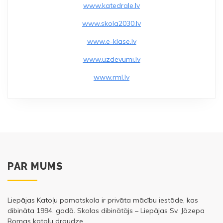
www.katedrale.lv
www.skola2030.lv
www.e-klase.lv
www.uzdevumi.lv
www.rml.lv
PAR MUMS
Liepājas Katoļu pamatskola ir privāta mācību iestāde, kas
dibināta 1994. gadā. Skolas dibinātājs – Liepājas Sv. Jāzepa
Romas katoļu draudze.