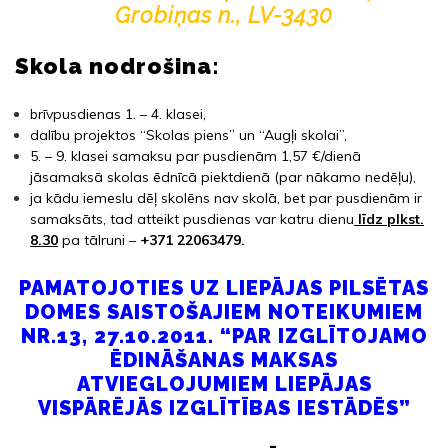
Grobiņas n., LV-3430
Skola nodrošina:
brīvpusdienas 1. – 4. klasei,
dalību projektos “Skolas piens” un “Augļi skolai”,
5. – 9. klasei samaksu par pusdienām 1,57 €/dienā
jāsamaksā skolas ēdnīcā piektdienā (par nākamo nedēļu),
ja kādu iemeslu dēļ skolēns nav skolā, bet par pusdienām ir
samaksāts, tad atteikt pusdienas var katru dienu
līdz plkst.
8.30
pa tālruni –
+371 22063479
.
PAMATOJOTIES UZ LIEPĀJAS PILSĒTAS
DOMES SAISTOŠAJIEM NOTEIKUMIEM
NR.13, 27.10.2011.
“PAR IZGLĪTOJAMO
ĒDINĀŠANAS MAKSAS
ATVIEGLOJUMIEM LIEPĀJAS
VISPĀRĒJĀS IZGLĪTĪBAS IESTĀDĒS”