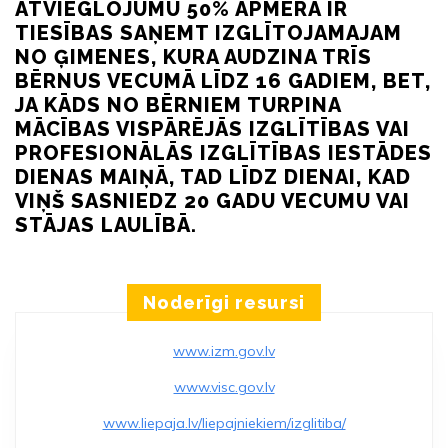
ATVIEGLOJUMU 50% APMĒRĀ IR
TIESĪBAS SAŅEMT IZGLĪTOJAMAJAM
NO ĢIMENES, KURA AUDZINA TRĪS
BĒRNUS VECUMĀ LĪDZ 16 GADIEM, BET,
JA KĀDS NO BĒRNIEM TURPINA
MĀCĪBAS VISPĀRĒJĀS IZGLĪTĪBAS VAI
PROFESIONĀLĀS IZGLĪTĪBAS IESTĀDES
DIENAS MAIŅĀ, TAD LĪDZ DIENAI, KAD
VIŅŠ SASNIEDZ 20 GADU VECUMU VAI
STĀJAS LAULĪBĀ.
Noderīgi resursi
www.izm.gov.lv
www.visc.gov.lv
www.liepaja.lv/liepajniekiem/izglitiba/