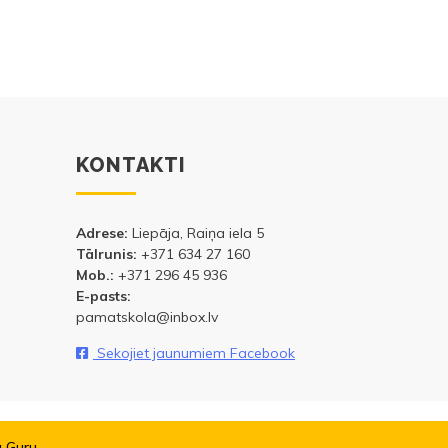
KONTAKTI
Adrese:
Liepāja, Raiņa iela 5
Tālrunis:
+371 634 27 160
Mob.:
+371 296 45 936
E-pasts:
pamatskola@inbox.lv
Sekojiet jaunumiem Facebook
a Guru