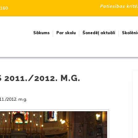
Patiesības kritē
160
Sākums
Par skolu
Šonedēļ aktuāli
Skolēni
 2011./2012. M.G.
11./2012. m.g.