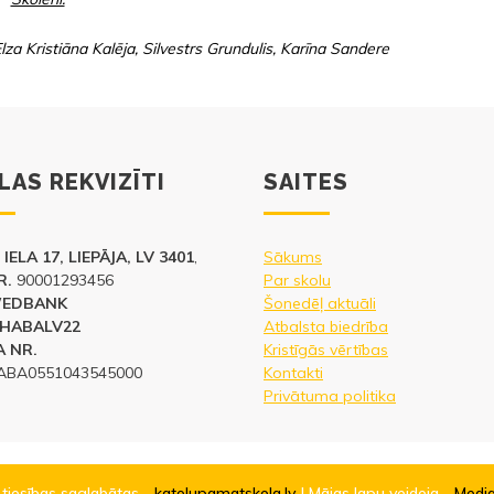
lza Kristiāna Kalēja, Silvestrs Grundulis, Karīna Sandere
LAS REKVIZĪTI
SAITES
IELA 17, LIEPĀJA, LV 3401
,
Sākums
R.
90001293456
Par skolu
WEDBANK
Šonedēļ aktuāli
HABALV22
Atbalsta biedrība
 NR.
Kristīgās vērtības
ABA0551043545000
Kontakti
Privātuma politika
 tiesības saglabātas -
katolupamatskola.lv
| Mājas lapu veidoja -
Medi