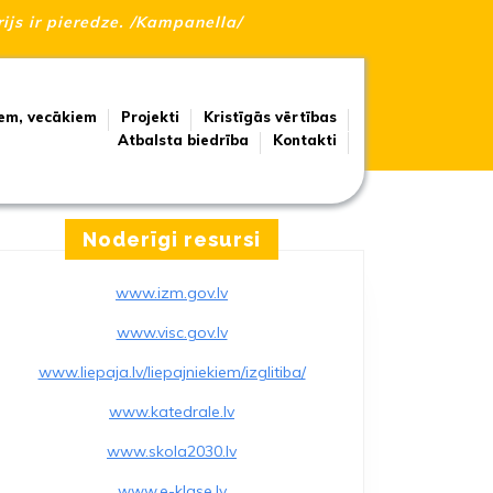
rijs ir pieredze. /Kampanella/
em, vecākiem
Projekti
Kristīgās vērtības
Atbalsta biedrība
Kontakti
Noderīgi resursi
www.izm.gov.lv
www.visc.gov.lv
www.liepaja.lv/liepajniekiem/izglitiba/
www.katedrale.lv
www.skola2030.lv
www.e-klase.lv