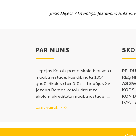
Jānis Miķelis Akmentiņš, Jekaterina Butkus, E
PAR MUMS
SKO
Liepājas Katoļu pamatskola ir privāta
PELDU 
mācību iestāde, kas dibināta 1994.
REĢ.N
gadā. Skolas dibinātājs – Liepājas Sv.
AS S
Jāzepa Romas katoļu draudze.
KODS 
Skola ir akreditēta mācību iestāde ….
KONTA
LV52H
Lasīt vairāk >>>
Visas