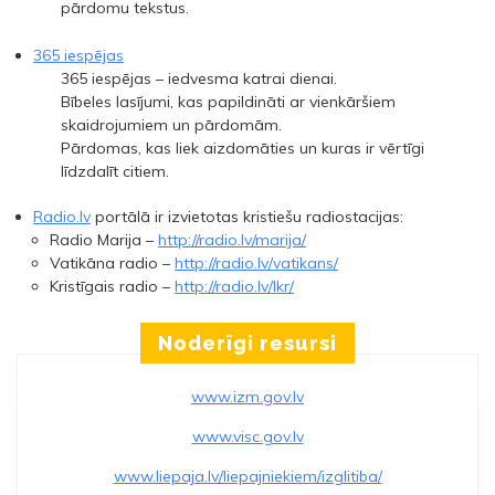
pārdomu tekstus.
365 iespējas
365 iespējas – iedvesma katrai dienai.
Bībeles lasījumi, kas papildināti ar vienkāršiem
skaidrojumiem un pārdomām.
Pārdomas, kas liek aizdomāties un kuras ir vērtīgi
līdzdalīt citiem.
Radio.lv
portālā ir izvietotas kristiešu radiostacijas:
Radio Marija –
http://radio.lv/marija/
Vatikāna radio –
http://radio.lv/vatikans/
Kristīgais radio –
http://radio.lv/lkr/
Noderīgi resursi
www.izm.gov.lv
www.visc.gov.lv
www.liepaja.lv/liepajniekiem/izglitiba/