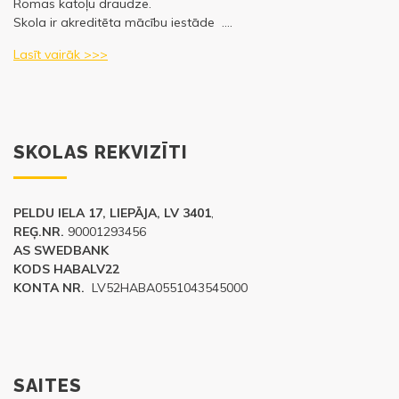
Romas katoļu draudze.
Skola ir akreditēta mācību iestāde ….
Lasīt vairāk >>>
SKOLAS REKVIZĪTI
PELDU IELA 17, LIEPĀJA, LV 3401
,
REĢ.NR.
90001293456
AS SWEDBANK
KODS HABALV22
KONTA NR.
LV52HABA0551043545000
SAITES