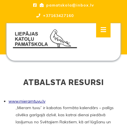
Skip
pamatskola@inbox.lv
to
content
+37163427160
Skip
Open
to
Button
content
Liepājas katoļu Pamatskola, skola
ATBALSTA RESURSI
www.mieramtuvu.lv
„Mieram tuvu” ir kabatas formāta kalendārs – palīgs
cilvēka garīgajā dzīvē, kas katrai dienai piedāvā
lasījumus no Svētajiem Rakstiem, kā arī lūgšanu un