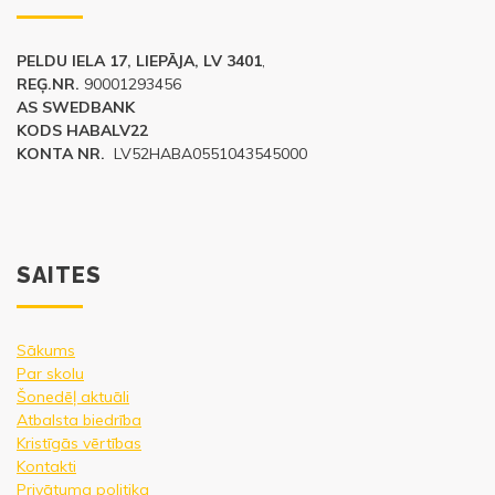
PELDU IELA 17, LIEPĀJA, LV 3401
,
REĢ.NR.
90001293456
AS SWEDBANK
KODS HABALV22
KONTA NR.
LV52HABA0551043545000
SAITES
Sākums
Par skolu
Šonedēļ aktuāli
Atbalsta biedrība
Kristīgās vērtības
Kontakti
Privātuma politika