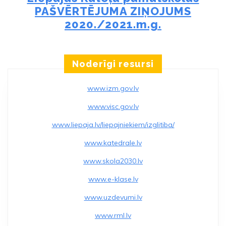
PAŠVĒRTĒJUMA ZIŅOJUMS
2020./2021.m.g.
Noderīgi resursi
www.izm.gov.lv
www.visc.gov.lv
www.liepaja.lv/liepajniekiem/izglitiba/
www.katedrale.lv
www.skola2030.lv
www.e-klase.lv
www.uzdevumi.lv
www.rml.lv