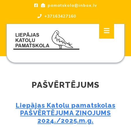
Skip
pamatskola@inbox.lv
to
content
+37163427160
Skip
Open
to
Button
content
Liepājas katoļu Pamatskola, skola
PAŠVĒRTĒJUMS
Liepājas Katoļu pamatskolas
PAŠVĒRTĒJUMA ZIŅOJUMS
2024./2025.m.g.