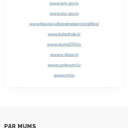
www.izm.gov.lv
www.visc.gov.lv
www.liepaja.lv/liepajniekiem/izglitiba/
www.katedrale.lv
www.skola2030.lv
www.e-klase.lv
www.uzdevumi.lv
www.rml.lv
PAR MUMS