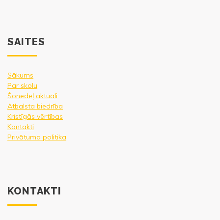
SAITES
Sākums
Par skolu
Šonedēļ aktuāli
Atbalsta biedrība
Kristīgās vērtības
Kontakti
Privātuma politika
KONTAKTI