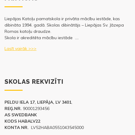
Liepājas Katoļu pamatskola ir privāta mācību iestāde, kas
dibināta 1994. gadā. Skolas dibinātājs – Liepājas Sv. Jāzepa
Romas katoļu draudze.
Skola ir akreditēta mācību iestāde ….
Lasīt vairāk >>>
SKOLAS REKVIZĪTI
PELDU IELA 17, LIEPĀJA, LV 3401
,
REĢ.NR.
90001293456
AS SWEDBANK
KODS HABALV22
KONTA NR.
LV52HABA0551043545000