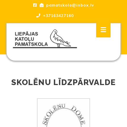
Skip
pamatskola@inbox.lv
to
content
+37163427160
Skip
Open
to
Button
content
Liepājas katoļu Pamatskola, skola
SKOLĒNU LĪDZPĀRVALDE