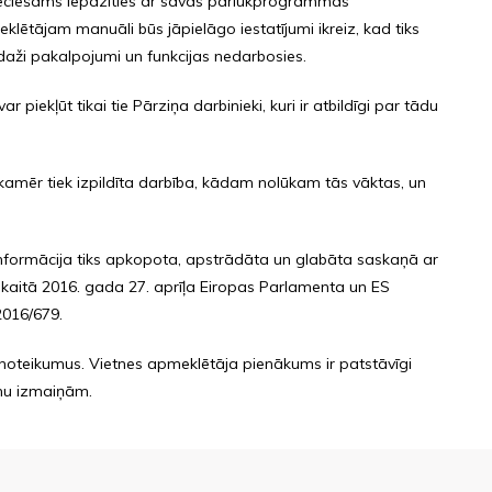
eciešams iepazīties ar savas pārlūkprogrammas
ētājam manuāli būs jāpielāgo iestatījumi ikreiz, kad tiks
daži pakalpojumi un funkcijas nedarbosies.
piekļūt tikai tie Pārziņa darbinieki, kuri ir atbildīgi par tādu
, kamēr tiek izpildīta darbība, kādam nolūkam tās vāktas, un
s informācija tiks apkopota, apstrādāta un glabāta saskaņā ar
skaitā 2016. gada 27. aprīļa Eiropas Parlamenta un ES
2016/679.
os noteikumus. Vietnes apmeklētāja pienākums ir patstāvīgi
umu izmaiņām.