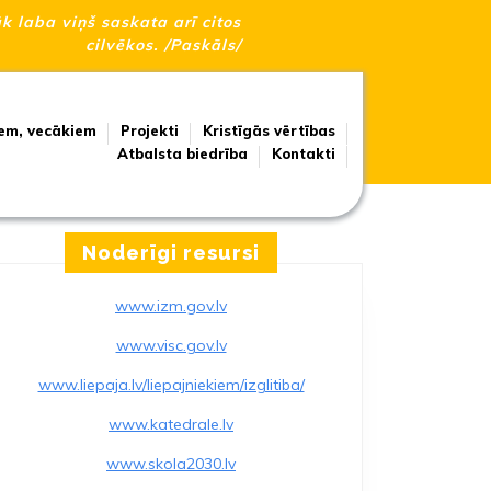
āk laba viņš saskata arī citos
cilvēkos. /Paskāls/
em, vecākiem
Projekti
Kristīgās vērtības
Atbalsta biedrība
Kontakti
Noderīgi resursi
www.izm.gov.lv
www.visc.gov.lv
www.liepaja.lv/liepajniekiem/izglitiba/
www.katedrale.lv
www.skola2030.lv