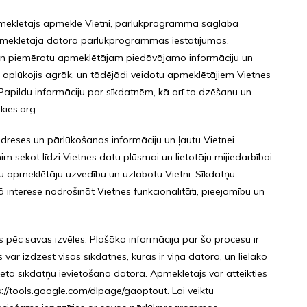
kad apmeklētājs apmeklē Vietni, pārlūkprogramma saglabā
meklētāja datora pārlūkprogrammas iestatījumos.
tu un piemērotu apmeklētājam piedāvājamo informāciju un
 aplūkojis agrāk, un tādējādi veidotu apmeklētājiem Vietnes
. Papildu informāciju par sīkdatnēm, kā arī to dzēšanu un
ies.org.
 adreses un pārlūkošanas informāciju un ļautu Vietnei
nim sekot līdzi Vietnes datu plūsmai un lietotāju mijiedarbībai
ētu apmeklētāju uzvedību un uzlabotu Vietni. Sīkdatņu
 interese nodrošināt Vietnes funkcionalitāti, pieejamību un
s pēc savas izvēles. Plašāka informācija par šo procesu ir
r izdzēst visas sīkdatnes, kuras ir viņa datorā, un lielāko
oķēta sīkdatņu ievietošana datorā. Apmeklētājs var atteikties
//tools.google.com/dlpage/gaoptout. Lai veiktu