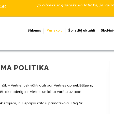
Jo cilvēks ir gudrāks un labāks, jo vair
160
Sākums
Par skolu
Šonedēļ aktuāli
Skolēni
MA POLITIKA
pmāk – Vietne) tiek vākti dati par Vietnes apmeklētājiem,
t, cik noderīga ir Vietne, un kā to varētu uzlabot.
klētājiem, ir Liepājas katoļu pamatskola , Reģ.Nr.