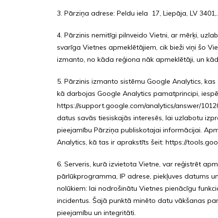
3. Pārziņa adrese: Peldu iela 17, Liepāja, LV 3401
4. Pārzinis nemitīgi pilnveido Vietni, ar mērķi, uzla
svarīga Vietnes apmeklētājiem, cik bieži viņi šo V
izmanto, no kāda reģiona nāk apmeklētāji, un kādu
5. Pārzinis izmanto sistēmu Google Analytics, kas 
kā darbojas Google Analytics pamatprincipi, ies
https://support.google.com/analytics/answer/1012
datus savās tiesiskajās interesēs, lai uzlabotu i
pieejamību Pārziņa publiskotajai informācijai. Ap
Analytics, kā tas ir aprakstīts šeit: https://tools.
6. Serveris, kurā izvietota Vietne, var reģistrēt a
pārlūkprogramma, IP adrese, piekļuves datums un l
nolūkiem: lai nodrošinātu Vietnes pienācīgu funk
incidentus. Šajā punktā minēto datu vākšanas pama
pieejamību un integritāti.