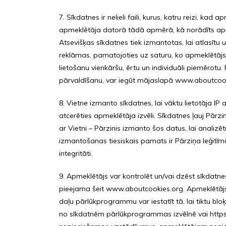
7. Sīkdatnes ir nelieli faili, kurus, katru reizi, 
apmeklētāja datorā tādā apmērā, kā norādīts ap
Atsevišķas sīkdatnes tiek izmantotas, lai atlasī
reklāmas, pamatojoties uz saturu, ko apmeklētājs
lietošanu vienkāršu, ērtu un individuāli piemērotu
pārvaldīšanu, var iegūt mājaslapā www.aboutcook
8. Vietne izmanto sīkdatnes, lai vāktu lietotāja IP
atcerēties apmeklētāja izvēli. Sīkdatnes ļauj Pārzi
ar Vietni – Pārzinis izmanto šos datus, lai analiz
izmantošanas tiesiskais pamats ir Pārziņa leģitīmā
integritāti.
9. Apmeklētājs var kontrolēt un/vai dzēst sīkdatne
pieejama šeit www.aboutcookies.org. Apmeklētājs va
daļu pārlūkprogrammu var iestatīt tā, lai tiktu bl
no sīkdatnēm pārlūkprogrammas izvēlnē vai https: