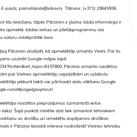
,. E-pasts: pamatskola@inbox.lv Tālrunis: (+371) 29645936.
bot tās lietošanu, tāpēc Pārzinim ir jāzina, kāda informācija ir
ietni apmeklē, kādas ierīces un pārlūkprogrammu viņi
 saturu vislabprātāk lasa.
ļauj Pārzinim analizēt, kā apmeklētāji izmanto Vietni. Par to,
pējams uzzināt Google mājas lapā
034?hl=lten&ref_topic=6157800. Pārzinis izmanto savāktos
zpratni par Vietnes apmeklētāju vajadzībām un uzlabotu
meklētājs jebkurā laikā var pārtraukt datu vākšanu Google
google.com/dlpage/gaoptout/.
pmeklētāja nosūtītos pieprasījumus (izmantotā ierīce,
aiks). Šajā punktā minētie dati tiek izmantoti tehniskiem
cionēšanu un drošību un izmeklētu iespējamos drošības
ts ir Pārziņa tiesiskā interese nodrošināt Vietnes tehnisku