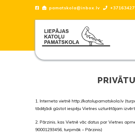
Skip
pamatskola@inbox.lv
+37163427
to
content
Skip
to
content
Liepājas katoļu Pamatskola, skola
PRIVĀTU
1. Interneta vietnē http://katolupamatskola.lv (tur
tādējādi gūstot iespēju Vietnes uzturētājam izvērtē
2. Pārzinis, kas Vietnē vāc datus par Vietnes apme
90001293456, turpmāk – Pārzinis)