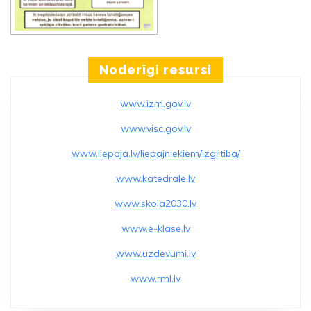
Noderīgi resursi
www.izm.gov.lv
www.visc.gov.lv
www.liepaja.lv/liepajniekiem/izglitiba/
www.katedrale.lv
www.skola2030.lv
www.e-klase.lv
www.uzdevumi.lv
www.rml.lv