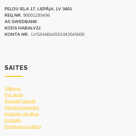
PELDU IELA 17, LIEPĀJA, LV 3401
,
REĢ.NR.
90001293456
AS SWEDBANK
KODS HABALV22
KONTA NR.
LV52HABA0551043545000
SAITES
Sākums
Par skolu
Šonedēļ aktuāli
Atbalsta biedrība
Kristīgās vērtības
Kontakti
Privātuma politika