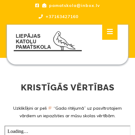
Skip
pamatskola@inbox.lv
to
content
+37163427160
Skip
Open
to
Button
content
Liepājas katoļu Pamatskola, skola
KRISTĪGĀS VĒRTĪBAS
Uzklikšķini ar peli
“Gada ritējumā” uz pasvītrotajiem
vārdiem un iepazīsties ar mūsu skolas vērtībām.