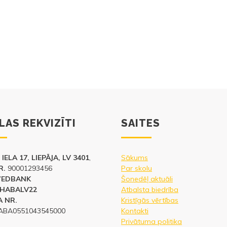
LAS REKVIZĪTI
SAITES
IELA 17, LIEPĀJA, LV 3401
,
Sākums
R.
90001293456
Par skolu
WEDBANK
Šonedēļ aktuāli
HABALV22
Atbalsta biedrība
 NR.
Kristīgās vērtības
ABA0551043545000
Kontakti
Privātuma politika