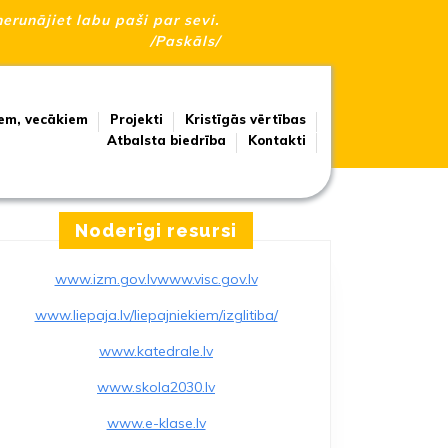
nerunājiet labu paši par sevi.
/Paskāls/
em, vecākiem
Projekti
Kristīgās vērtības
Atbalsta biedrība
Kontakti
Noderīgi resursi
www.izm.gov.lv
www.visc.gov.lv
www.liepaja.lv/liepajniekiem/izglitiba/
www.katedrale.lv
www.skola2030.lv
www.e-klase.lv