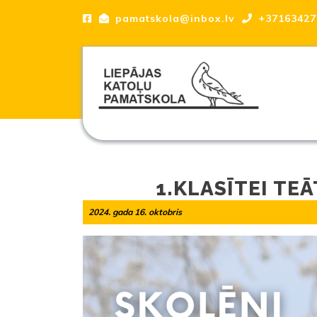
Skip
pamatskola@inbox.lv
+37163427
to
content
Skip
to
content
Liepājas katoļu Pamatskola, skola
1.KLASĪTEI TE
2024.
2024. gada 16. oktobris
|
gada
16.
oktobris