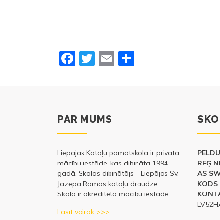
F
T
E
S
a
w
m
h
c
itt
ai
ar
e
er
l
e
b
PAR MUMS
SKO
o
o
Liepājas Katoļu pamatskola ir privāta
PELDU 
mācību iestāde, kas dibināta 1994.
k
REĢ.N
gadā. Skolas dibinātājs – Liepājas Sv.
AS S
Jāzepa Romas katoļu draudze.
KODS 
Skola ir akreditēta mācību iestāde ….
KONTA
LV52H
Lasīt vairāk >>>