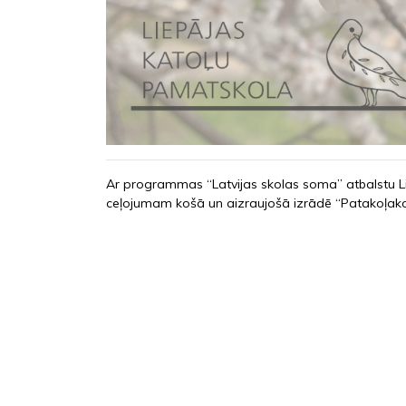
Ar programmas “Latvijas skolas soma” atbalstu Lie
ceļojumam košā un aizraujošā izrādē “Patakoļako