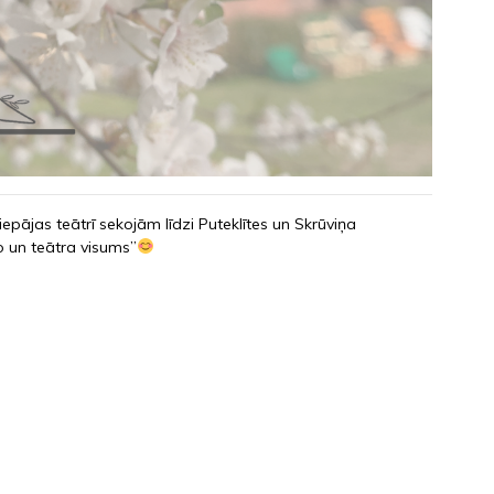
pājas teātrī sekojām līdzi Puteklītes un Skrūviņa
 un teātra visums”