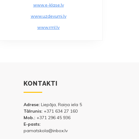
AS
www.e-klase.lv
www.uzdevumi.lv
www.rml.lv
KONTAKTI
Adrese:
Liepāja, Raiņa iela 5
Tālrunis:
+371 634 27 160
Mob.:
+371 296 45 936
E-pasts:
pamatskola@inbox.lv