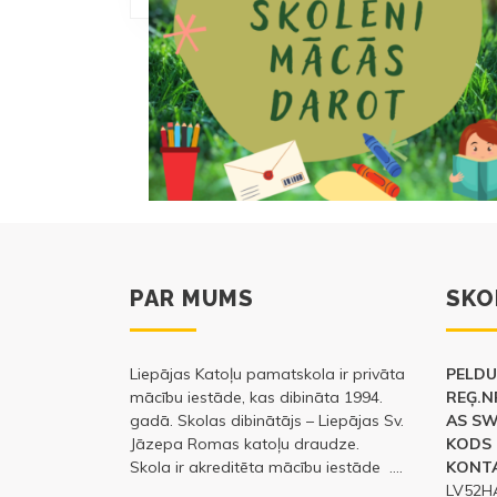
PAR MUMS
SKO
Liepājas Katoļu pamatskola ir privāta
PELDU 
mācību iestāde, kas dibināta 1994.
REĢ.N
gadā. Skolas dibinātājs – Liepājas Sv.
AS S
Jāzepa Romas katoļu draudze.
KODS 
Skola ir akreditēta mācību iestāde ….
KONTA
LV52H