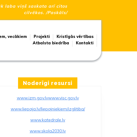
āk laba viņš saskata arī citos
cilvēkos. /Paskāls/
em, vecākiem
Projekti
Kristīgās vērtības
Atbalsta biedrība
Kontakti
Noderīgi resursi
www.izm.gov.lv
www.visc.gov.lv
www.liepaja.lv/liepajniekiem/izglitiba/
I
www.katedrale.lv
ĒTIES
www.skola2030.lv