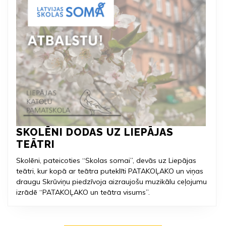
SKOLĒNI DODAS UZ LIEPĀJAS
SKOLĒNI
TEĀTRI
DODAS
Skolēni, pateicoties “Skolas somai”, devās uz Liepājas
UZ
teātri, kur kopā ar teātra puteklīti PATAKOĻAKO un viņas
LIEPĀJAS
draugu Skrūviņu piedzīvoja aizraujošu muzikālu ceļojumu
TEĀTRI
izrādē “PATAKOĻAKO un teātra visums”.