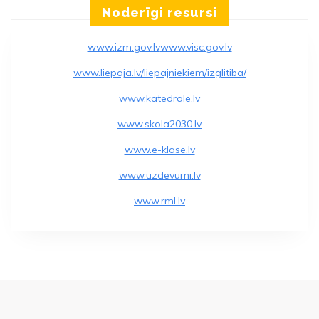
Noderīgi resursi
www.izm.gov.lv
www.visc.gov.lv
www.liepaja.lv/liepajniekiem/izglitiba/
www.katedrale.lv
www.skola2030.lv
www.e-klase.lv
www.uzdevumi.lv
www.rml.lv