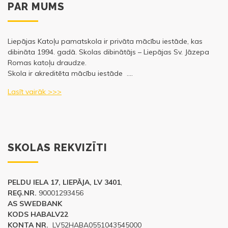
PAR MUMS
Liepājas Katoļu pamatskola ir privāta mācību iestāde, kas
dibināta 1994. gadā. Skolas dibinātājs – Liepājas Sv. Jāzepa
Romas katoļu draudze.
Skola ir akreditēta mācību iestāde ….
Lasīt vairāk >>>
SKOLAS REKVIZĪTI
PELDU IELA 17, LIEPĀJA, LV 3401
,
REĢ.NR.
90001293456
AS SWEDBANK
KODS HABALV22
KONTA NR.
LV52HABA0551043545000