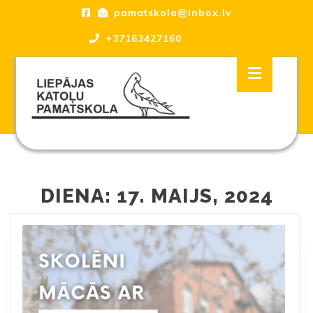
Skip
pamatskola@inbox.lv
to
content
+37163427160
Skip
Open
to
Button
content
Liepājas katoļu Pamatskola, skola
DIENA:
17. MAIJS, 2024