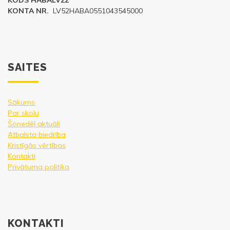
KODS HABALV22
KONTA NR.
LV52HABA0551043545000
SAITES
Sākums
Par skolu
Šonedēļ aktuāli
Atbalsta biedrība
Kristīgās vērtības
Kontakti
Privātuma politika
KONTAKTI