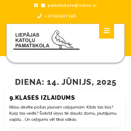
Skip
pamatskola@inbox.lv
to
content
+37163427160
Skip
Open
to
Button
content
Liepājas katoļu Pamatskola, skola
DIENA:
14. JŪNIJS, 2025
9.KLASES
9.KLASES IZLAIDUMS
IZLAIDUMS
Mūsu devītie pošas jaunam ceļojumam. Kāds tas būs?
Kurp tas vedīs? Šobrīd viņos tik daudz domu, jautājumu,
sajūtu… Un ceļojums vēl tikai sākas.