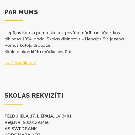
PAR MUMS
Liepājas Katoļu pamatskola ir privāta mācību iestāde, kas
dibināta 1994. gadā. Skolas dibinātājs – Liepājas Sv. Jāzepa
Romas katoļu draudze.
Skola ir akreditēta mācību iestāde ….
Lasīt vairāk >>>
SKOLAS REKVIZĪTI
PELDU IELA 17, LIEPĀJA, LV 3401
,
REĢ.NR.
90001293456
AS SWEDBANK