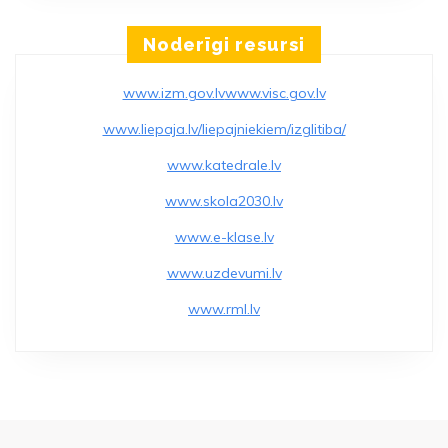
Noderīgi resursi
www.izm.gov.lv
www.visc.gov.lv
www.liepaja.lv/liepajniekiem/izglitiba/
www.katedrale.lv
www.skola2030.lv
www.e-klase.lv
www.uzdevumi.lv
www.rml.lv