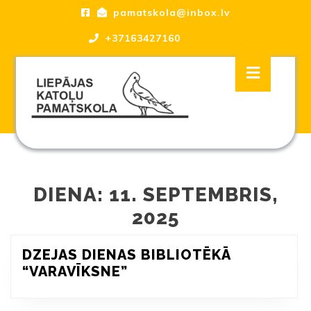
Skip
pamatskola@inbox.lv
to
content
+37163427160
Skip
Open
to
Button
content
Liepājas katoļu Pamatskola, skola
DIENA:
11. SEPTEMBRIS,
2025
DZEJAS DIENAS BIBLIOTĒKĀ
DZEJAS
“VARAVĪKSNE”
DIENAS
BIBLIOTĒKĀ