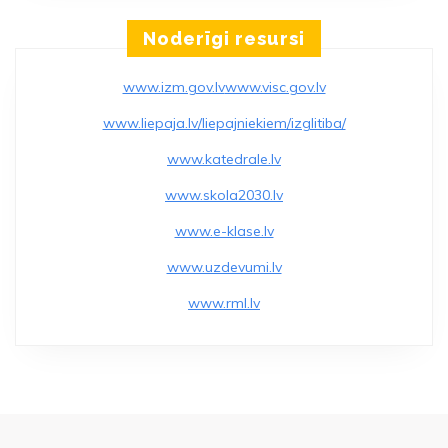
“VARAVĪKSNE”
Noderīgi resursi
www.izm.gov.lv
www.visc.gov.lv
www.liepaja.lv/liepajniekiem/izglitiba/
www.katedrale.lv
www.skola2030.lv
www.e-klase.lv
www.uzdevumi.lv
www.rml.lv