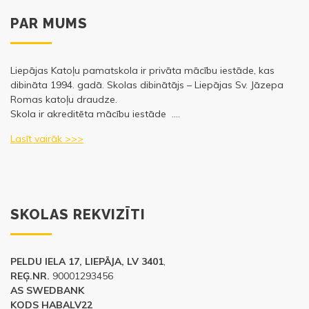
PAR MUMS
Liepājas Katoļu pamatskola ir privāta mācību iestāde, kas
dibināta 1994. gadā. Skolas dibinātājs – Liepājas Sv. Jāzepa
Romas katoļu draudze.
Skola ir akreditēta mācību iestāde ….
Lasīt vairāk >>>
SKOLAS REKVIZĪTI
PELDU IELA 17, LIEPĀJA, LV 3401
,
REĢ.NR.
90001293456
AS SWEDBANK
KODS HABALV22