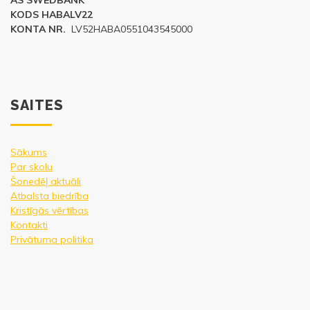
AS SWEDBANK
KODS HABALV22
KONTA NR.
LV52HABA0551043545000
SAITES
Sākums
Par skolu
Šonedēļ aktuāli
Atbalsta biedrība
Kristīgās vērtības
Kontakti
Privātuma politika