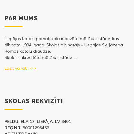
PAR MUMS
Liepājas Katoļu pamatskola ir privāta mācību iestāde, kas
dibināta 1994. gadā. Skolas dibinātājs – Liepājas Sv. Jāzepa
Romas katoļu draudze.
Skola ir akreditēta mācību iestāde ….
Lasīt vairāk >>>
SKOLAS REKVIZĪTI
PELDU IELA 17, LIEPĀJA, LV 3401
,
REĢ.NR.
90001293456