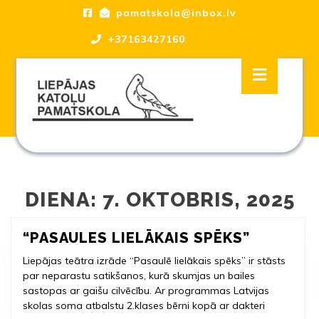
Skip
pamatskola@inbox.lv
to
content
+37163427160
Skip
Open
to
Button
content
Liepājas katoļu Pamatskola, skola
DIENA:
7. OKTOBRIS, 2025
“PASAUL
“PASAULES LIELĀKAIS SPĒKS”
LIELĀKAI
Liepājas teātra izrāde “Pasaulē lielākais spēks” ir stāsts
SPĒKS”
par neparastu satikšanos, kurā skumjas un bailes
sastopas ar gaišu cilvēcību. Ar programmas Latvijas
skolas soma atbalstu 2.klases bērni kopā ar dakteri