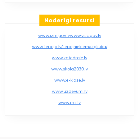
Noderīgi resursi
www.izm.gov.lv
www.visc.gov.lv
www.liepaja.lv/liepajniekiem/izglitiba/
www.katedrale.lv
www.skola2030.lv
www.e-klase.lv
www.uzdevumi.lv
www.rml.lv