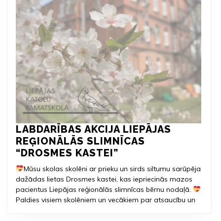
LABDARĪBAS AKCIJA LIEPĀJAS
REĢIONĀLĀS SLIMNĪCAS
LABDARĪBAS
“DROSMES KASTEI”
AKCIJA
Mūsu skolas skolēni ar prieku un sirds siltumu sarūpēja
LIEPĀJAS
dažādas lietas Drosmes kastei, kas iepriecinās mazos
REĢIONĀLĀS
pacientus Liepājas reģionālās slimnīcas bērnu nodaļā.
SLIMNĪCAS
Paldies visiem skolēniem un vecākiem par atsaucību un
“DROSMES