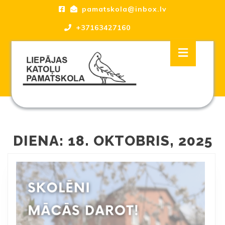
Skip
pamatskola@inbox.lv
to
content
+37163427160
Skip
Open
to
Button
content
Liepājas katoļu Pamatskola, skola
DIENA:
18. OKTOBRIS, 2025