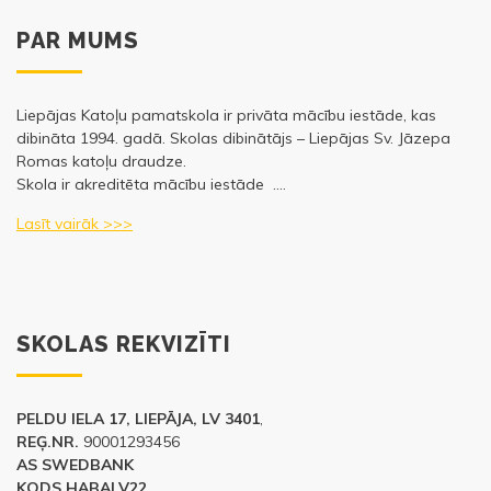
PAR MUMS
Liepājas Katoļu pamatskola ir privāta mācību iestāde, kas
dibināta 1994. gadā. Skolas dibinātājs – Liepājas Sv. Jāzepa
Romas katoļu draudze.
Skola ir akreditēta mācību iestāde ….
Lasīt vairāk >>>
SKOLAS REKVIZĪTI
PELDU IELA 17, LIEPĀJA, LV 3401
,
REĢ.NR.
90001293456
AS SWEDBANK
KODS HABALV22