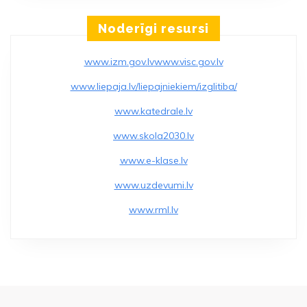
KASTEI”
Noderīgi resursi
www.izm.gov.lv
www.visc.gov.lv
www.liepaja.lv/liepajniekiem/izglitiba/
www.katedrale.lv
www.skola2030.lv
www.e-klase.lv
www.uzdevumi.lv
www.rml.lv