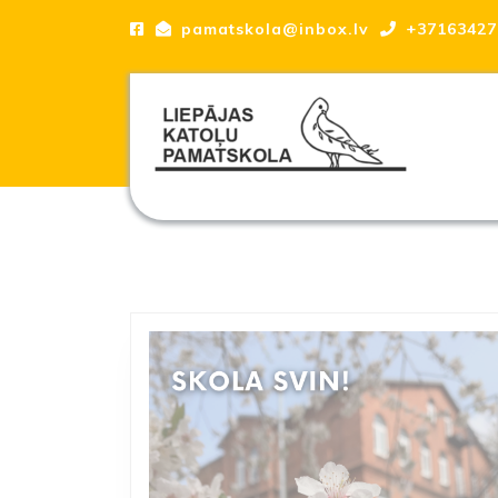
Skip
pamatskola@inbox.lv
+37163427
to
content
Skip
to
content
Liepājas katoļu Pamatskola, skola