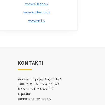
www.e-klase.lv
www.uzdevumi.lv
www.rml.lv
KONTAKTI
Adrese:
Liepāja, Raiņa iela 5
Tālrunis:
+371 634 27 160
Mob.:
+371 296 45 936
E-pasts:
pamatskola@inbox.lv