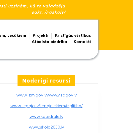
sti uzzinām, kā to vajadzēja
sākt. /Paskāls/
em, vecākiem
Projekti
Kristīgās vērtības
Atbalsta biedrība
Kontakti
Noderīgi resursi
www.izm.gov.lv
www.visc.gov.lv
www.liepaja.lv/liepajniekiem/izglitiba/
!
www.katedrale.lv
www.skola2030.lv