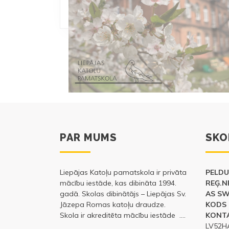
PAR MUMS
SKO
Liepājas Katoļu pamatskola ir privāta
PELDU 
mācību iestāde, kas dibināta 1994.
REĢ.N
gadā. Skolas dibinātājs – Liepājas Sv.
AS S
Jāzepa Romas katoļu draudze.
KODS 
Skola ir akreditēta mācību iestāde ….
KONTA
LV52H