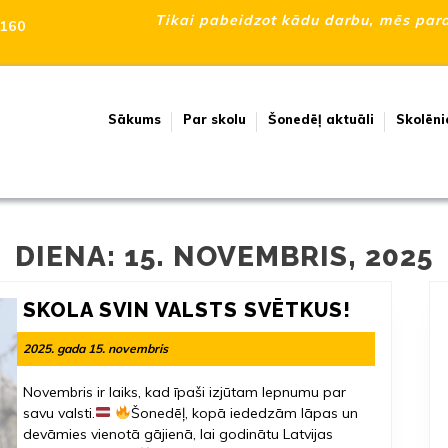
Tikai pabeidzot kādu darbu, mēs para
160
Sākums
Par skolu
Šonedēļ aktuāli
Skolēni
DIENA:
15. NOVEMBRIS, 2025
SKOLA
SKOLA SVIN VALSTS SVĒTKUS!
SVIN
2025.
2025. gada 15. novembris
|
VALSTS
gada
SVĒTKUS
15.
Novembris ir laiks, kad īpaši izjūtam lepnumu par
novembris
savu valsti.
Šonedēļ, kopā iededzām lāpas un
devāmies vienotā gājienā, lai godinātu Latvijas