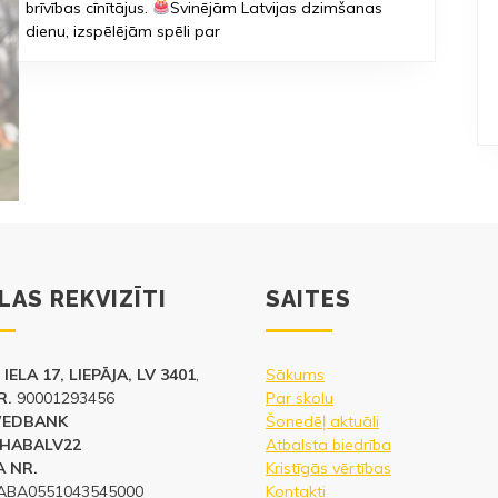
brīvības cīnītājus.
Svinējām Latvijas dzimšanas
dienu, izspēlējām spēli par
LAS REKVIZĪTI
SAITES
IELA 17, LIEPĀJA, LV 3401
,
Sākums
R.
90001293456
Par skolu
WEDBANK
Šonedēļ aktuāli
HABALV22
Atbalsta biedrība
 NR.
Kristīgās vērtības
ABA0551043545000
Kontakti