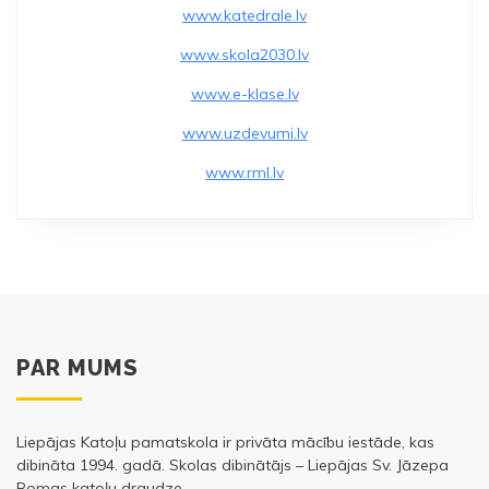
o
www.katedrale.lv
k
www.skola2030.lv
www.e-klase.lv
www.uzdevumi.lv
www.rml.lv
PAR MUMS
Liepājas Katoļu pamatskola ir privāta mācību iestāde, kas
dibināta 1994. gadā. Skolas dibinātājs – Liepājas Sv. Jāzepa
Romas katoļu draudze.