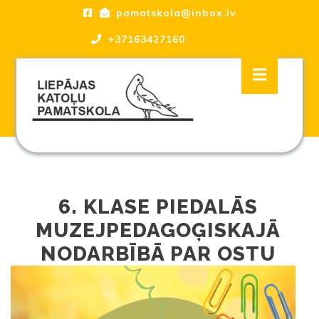
Skip
pamatskola@inbox.lv
to
content
+37163427160
Skip
Open
to
Button
content
Liepājas katoļu Pamatskola, skola
6. KLASE PIEDALĀS
MUZEJPEDAGOĢISKAJĀ
NODARBĪBĀ PAR OSTU