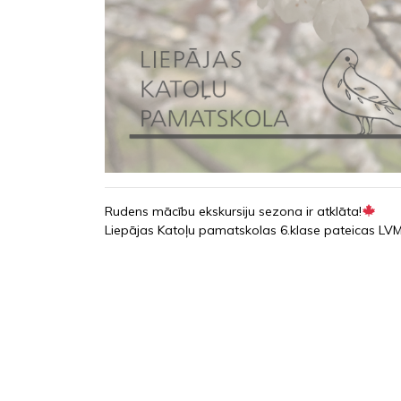
Rudens mācību ekskursiju sezona ir atklāta!
Liepājas Katoļu pamatskolas 6.klase pateicas LVM