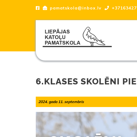
Skip
pamatskola@inbox.lv
+37163427
to
content
Skip
to
content
Liepājas katoļu Pamatskola, skola
6.KLASES SKOLĒNI PI
2024.
2024. gada 11. septembris
|
gada
11.
septembris