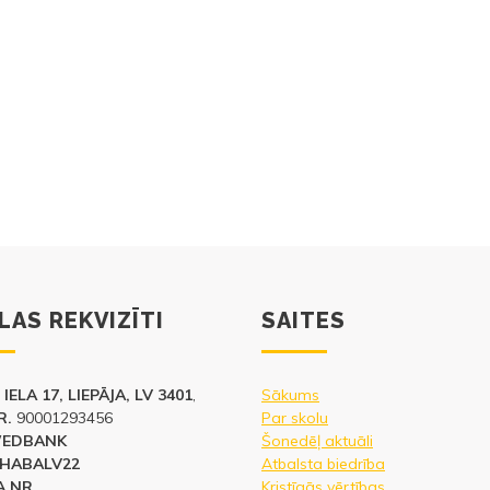
LAS REKVIZĪTI
SAITES
IELA 17, LIEPĀJA, LV 3401
,
Sākums
R.
90001293456
Par skolu
WEDBANK
Šonedēļ aktuāli
HABALV22
Atbalsta biedrība
 NR.
Kristīgās vērtības