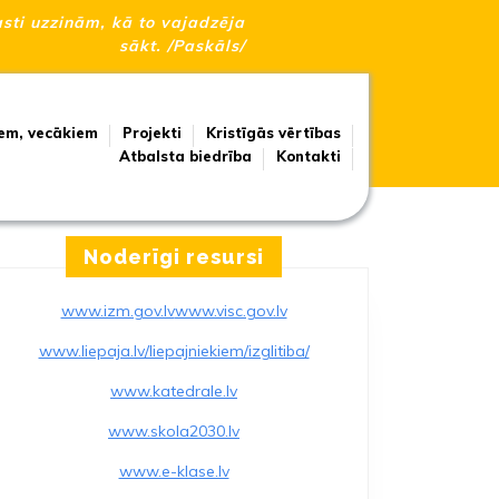
sti uzzinām, kā to vajadzēja
sākt. /Paskāls/
em, vecākiem
Projekti
Kristīgās vērtības
Atbalsta biedrība
Kontakti
Noderīgi resursi
www.izm.gov.lv
www.visc.gov.lv
www.liepaja.lv/liepajniekiem/izglitiba/
www.katedrale.lv
www.skola2030.lv
www.e-klase.lv