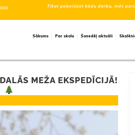
Tikai pabeidzot kādu darbu, mēs para
160
Sākums
Par skolu
Šonedēļ aktuāli
Skolēni
EDALĀS MEŽA EKSPEDĪCIJĀ!