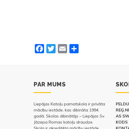
F
T
E
S
a
w
m
h
c
itt
ai
ar
e
er
l
e
b
PAR MUMS
SKO
o
o
Liepājas Katoļu pamatskola ir privāta
PELDU 
mācību iestāde, kas dibināta 1994.
k
REĢ.N
gadā. Skolas dibinātājs – Liepājas Sv.
AS S
Jāzepa Romas katoļu draudze.
KODS 
Skola ir akreditēta mācību iestāde ….
KONTA