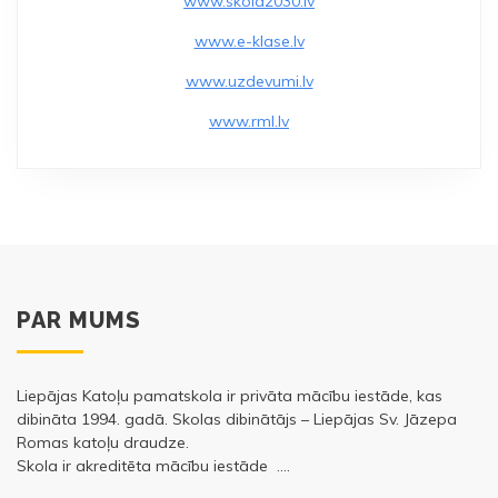
www.skola2030.lv
www.e-klase.lv
www.uzdevumi.lv
www.rml.lv
PAR MUMS
Liepājas Katoļu pamatskola ir privāta mācību iestāde, kas
dibināta 1994. gadā. Skolas dibinātājs – Liepājas Sv. Jāzepa
Romas katoļu draudze.
Skola ir akreditēta mācību iestāde ….