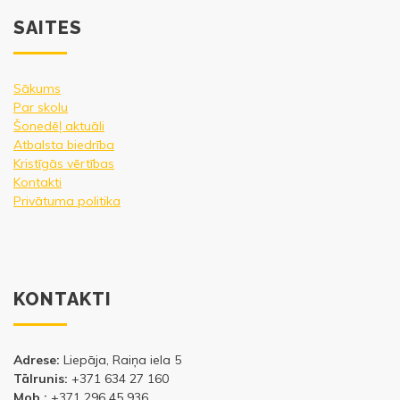
SAITES
Sākums
Par skolu
Šonedēļ aktuāli
Atbalsta biedrība
Kristīgās vērtības
Kontakti
Privātuma politika
KONTAKTI
Adrese:
Liepāja, Raiņa iela 5
Tālrunis:
+371 634 27 160
Mob.:
+371 296 45 936