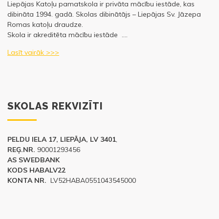
Liepājas Katoļu pamatskola ir privāta mācību iestāde, kas
dibināta 1994. gadā. Skolas dibinātājs – Liepājas Sv. Jāzepa
Romas katoļu draudze.
Skola ir akreditēta mācību iestāde ….
Lasīt vairāk >>>
SKOLAS REKVIZĪTI
PELDU IELA 17, LIEPĀJA, LV 3401
,
REĢ.NR.
90001293456
AS SWEDBANK
KODS HABALV22
KONTA NR.
LV52HABA0551043545000