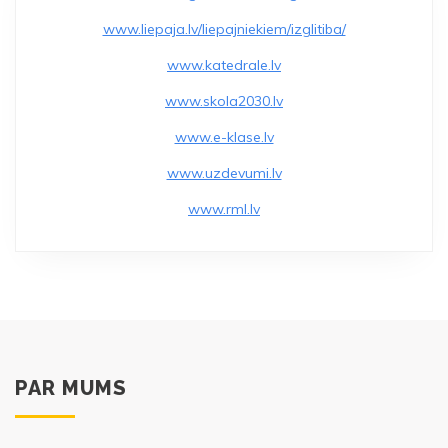
o
www.liepaja.lv/liepajniekiem/izglitiba/
o
www.katedrale.lv
k
www.skola2030.lv
www.e-klase.lv
www.uzdevumi.lv
www.rml.lv
PAR MUMS