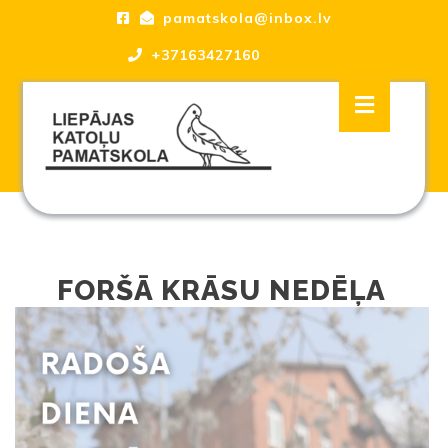
Skip
pamatskola@inbox.lv
to
content
+37163427160
Skip
Open
to
Button
content
Liepājas katoļu Pamatskola, skola
FORŠĀ KRĀSU NEDĒĻA