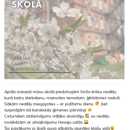
Aprīļa izskaņā mūsu skolā piedzīvojām foršo krāsu nedēļu,
kurā katru darbdienu, mainoties tematam, ģērbāmies radoši.
Sākām nedēļu miegojoties – ar pidžamu dienu
, bet
turpinājām kā karaliskās ģimenes pārstāvji
Ceturtdien atdarinājums mīļāko skolotāju
un nedēļu
noslēdzām ar atvaļinājumu Havaju salās
Šis pasākums jo īpaši guva atbalstu jaunāko klašu vidū