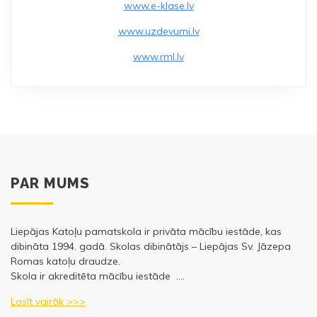
www.e-klase.lv
www.uzdevumi.lv
www.rml.lv
PAR MUMS
Liepājas Katoļu pamatskola ir privāta mācību iestāde, kas
dibināta 1994. gadā. Skolas dibinātājs – Liepājas Sv. Jāzepa
Romas katoļu draudze.
Skola ir akreditēta mācību iestāde ….
Lasīt vairāk >>>