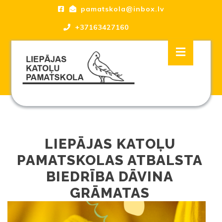
Skip
pamatskola@inbox.lv
to
content
+37163427160
Skip
Open
to
Button
content
Liepājas katoļu Pamatskola, skola
LIEPĀJAS KATOĻU
PAMATSKOLAS ATBALSTA
BIEDRĪBA DĀVINA
GRĀMATAS