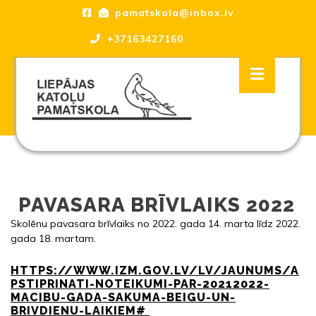
Skip
pamatskola@inbox.lv
to
content
+37163427160
Skip
Open
to
Button
content
Liepājas katoļu Pamatskola, skola
PAVASARA BRĪVLAIKS 2022
Skolēnu pavasara brīvlaiks no 2022. gada 14. marta līdz 2022.
gada 18. martam.
HTTPS://WWW.IZM.GOV.LV/LV/JAUNUMS/A
PSTIPRINATI-NOTEIKUMI-PAR-20212022-
MACIBU-GADA-SAKUMA-BEIGU-UN-
BRIVDIENU-LAIKIEM#