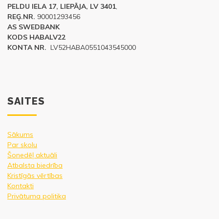
PELDU IELA 17, LIEPĀJA, LV 3401
,
REĢ.NR.
90001293456
AS SWEDBANK
KODS HABALV22
KONTA NR.
LV52HABA0551043545000
SAITES
Sākums
Par skolu
Šonedēļ aktuāli
Atbalsta biedrība
Kristīgās vērtības
Kontakti
Privātuma politika