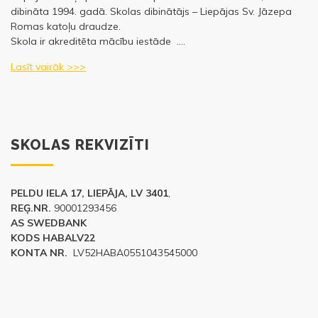
dibināta 1994. gadā. Skolas dibinātājs – Liepājas Sv. Jāzepa
Romas katoļu draudze.
Skola ir akreditēta mācību iestāde ….
Lasīt vairāk >>>
SKOLAS REKVIZĪTI
PELDU IELA 17, LIEPĀJA, LV 3401
,
REĢ.NR.
90001293456
AS SWEDBANK
KODS HABALV22
KONTA NR.
LV52HABA0551043545000