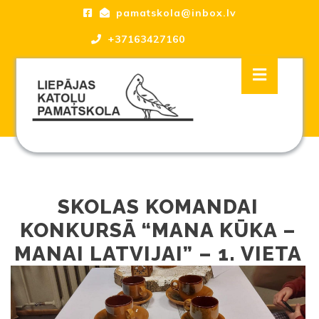
Skip
pamatskola@inbox.lv
to
content
+37163427160
Skip
Open
to
Button
content
Liepājas katoļu Pamatskola, skola
SKOLAS KOMANDAI
KONKURSĀ “MANA KŪKA –
MANAI LATVIJAI” – 1. VIETA