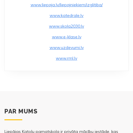
o
www.liepaja.lv/liepajniekiem/izglitiba/
o
www.katedrale.lv
k
www.skola2030.lv
www.e-klase.lv
www.uzdevumi.lv
www.rml.lv
PAR MUMS
Liepājas Katoļu pamatskola ir privāta mācību iestāde, kas