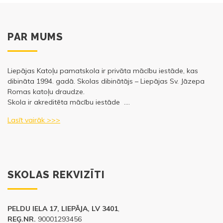
PAR MUMS
Liepājas Katoļu pamatskola ir privāta mācību iestāde, kas
dibināta 1994. gadā. Skolas dibinātājs – Liepājas Sv. Jāzepa
Romas katoļu draudze.
Skola ir akreditēta mācību iestāde ….
Lasīt vairāk >>>
SKOLAS REKVIZĪTI
PELDU IELA 17, LIEPĀJA, LV 3401
,
REĢ.NR.
90001293456