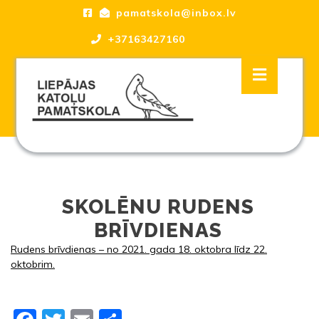
Skip
pamatskola@inbox.lv
to
content
+37163427160
Skip
Open
to
Button
content
Liepājas katoļu Pamatskola, skola
SKOLĒNU RUDENS
BRĪVDIENAS
Rudens brīvdienas – no 2021. gada 18. oktobra līdz 22.
oktobrim.