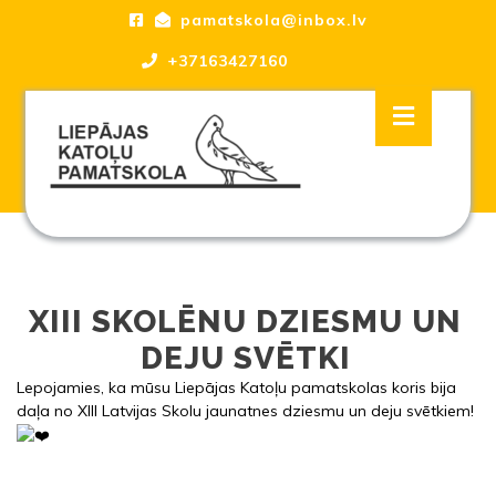
Skip
pamatskola@inbox.lv
to
content
+37163427160
Skip
Open
to
Button
content
Liepājas katoļu Pamatskola, skola
XIII SKOLĒNU DZIESMU UN
DEJU SVĒTKI
Lepojamies, ka mūsu Liepājas Katoļu pamatskolas koris bija
daļa no XIII Latvijas Skolu jaunatnes dziesmu un deju svētkiem!