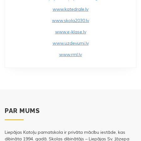
o
www.katedrale.lv
k
www.skola2030.lv
www.e-klase.lv
www.uzdevumi.lv
www.rml.lv
PAR MUMS
Liepājas Katoļu pamatskola ir privāta mācību iestāde, kas
dibināta 1994. gadā. Skolas dibinātājs – Liepājas Sv. Jāzepa