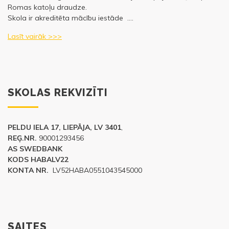
Romas katoļu draudze.
Skola ir akreditēta mācību iestāde ….
Lasīt vairāk >>>
SKOLAS REKVIZĪTI
PELDU IELA 17, LIEPĀJA, LV 3401
,
REĢ.NR.
90001293456
AS SWEDBANK
KODS HABALV22
KONTA NR.
LV52HABA0551043545000
SAITES