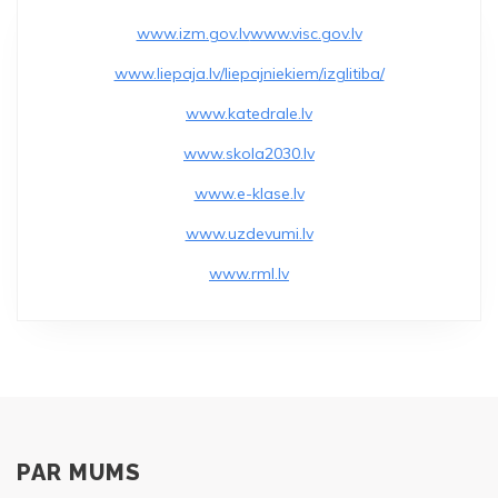
e
er
l
e
b
www.izm.gov.lv
www.visc.gov.lv
o
www.liepaja.lv/liepajniekiem/izglitiba/
o
www.katedrale.lv
k
www.skola2030.lv
www.e-klase.lv
www.uzdevumi.lv
www.rml.lv
PAR MUMS