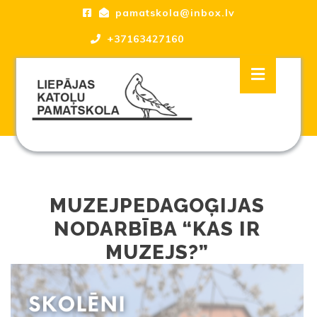
Skip
pamatskola@inbox.lv
to
content
+37163427160
Skip
Open
to
Button
content
Liepājas katoļu Pamatskola, skola
MUZEJPEDAGOĢIJAS
NODARBĪBA “KAS IR
MUZEJS?”