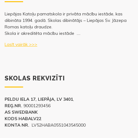
Liepājas Katoļu pamatskola ir privāta mācību iestāde, kas
dibināta 1994. gadā. Skolas dibinātājs – Liepājas Sv. Jāzepa
Romas katoļu draudze.
Skola ir akreditēta mācību iestāde ….
Lasīt vairāk >>>
SKOLAS REKVIZĪTI
PELDU IELA 17, LIEPĀJA, LV 3401
,
REĢ.NR.
90001293456
AS SWEDBANK
KODS HABALV22
KONTA NR.
LV52HABA0551043545000